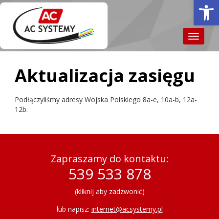
Otwórz 
Toggle
navigat
Aktualizacja zasięgu
Podłączyliśmy adresy Wojska Polskiego 8a-e, 10a-b, 12a-
12b.
Zapraszamy do kontaktu:
539 533 878
(kliknij aby zadzwonić)
lub napisz:
internet@acsystemy.pl