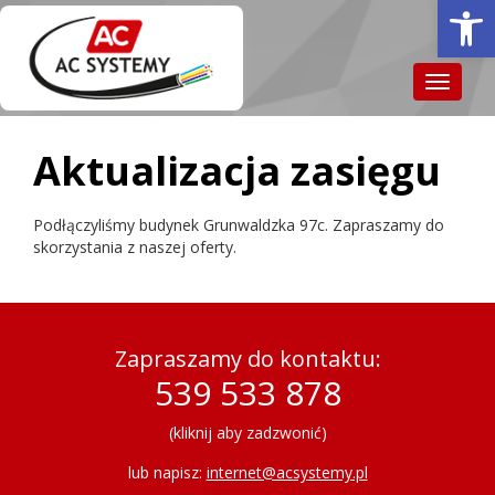
Otwórz 
Toggle
navigat
Aktualizacja zasięgu
Podłączyliśmy budynek Grunwaldzka 97c. Zapraszamy do
skorzystania z naszej oferty.
Zapraszamy do kontaktu:
539 533 878
(kliknij aby zadzwonić)
lub napisz:
internet@acsystemy.pl